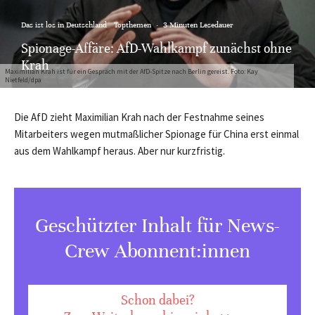
Das ist los in Deutschland
Topthemen
·
3 Minuten Lesedauer
Spionage-Affäre: AfD-Wahlkampf zunächst ohne
Krah
Maximilian Krah ist für ein Gespräch mit der AfD-Spitze nach Berlin gereist. Foto: Kay
Nietfeld/dpa
Die AfD zieht Maximilian Krah nach der Festnahme seines
Mitarbeiters wegen mutmaßlicher Spionage für China erst einmal
aus dem Wahlkampf heraus. Aber nur kurzfristig.
Geschützter Inhalt für News-
Crew Abonnent:innen
Schon dabei?