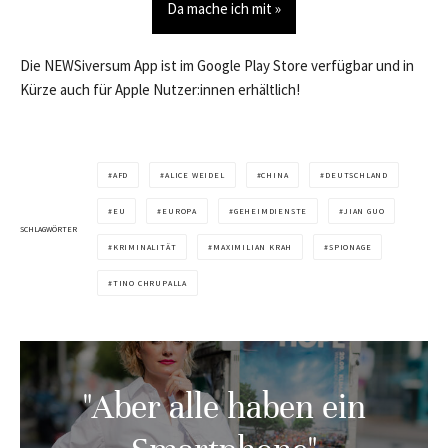
Da mache ich mit »
Die NEWSiversum App ist im Google Play Store verfügbar und in
Kürze auch für Apple Nutzer:innen erhältlich!
AFD
ALICE WEIDEL
CHINA
DEUTSCHLAND
EU
EUROPA
GEHEIMDIENSTE
JIAN GUO
SCHLAGWÖRTER
KRIMINALITÄT
MAXIMILIAN KRAH
SPIONAGE
TINO CHRUPALLA
"Aber alle haben ein