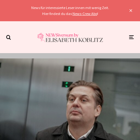
News für interessierte Leser:innen mit wenig Zeit.
Hier findest du das
News-Crew Abo
!