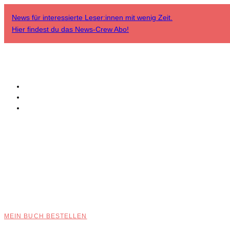
News für interessierte Leser:innen mit wenig Zeit.
Hier findest du das
News-Crew Abo
!
MEIN BUCH BESTELLEN