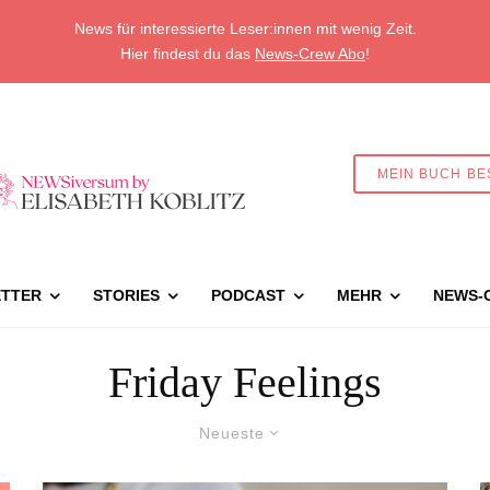
News für interessierte Leser:innen mit wenig Zeit.
Hier findest du das
News-Crew Abo
!
MEIN BUCH BE
TTER
STORIES
PODCAST
MEHR
NEWS-
Friday Feelings
Neueste