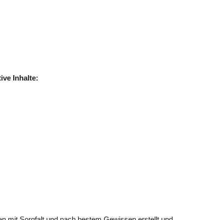
ive Inhalte:
n mit Sorgfalt und nach bestem Gewissen erstellt und