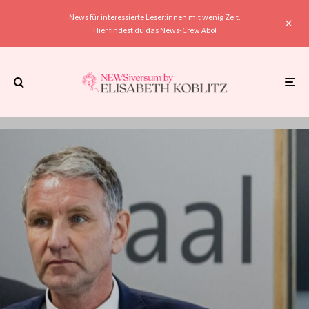
News für interessierte Leser:innen mit wenig Zeit.
Hier findest du das
News-Crew Abo
!