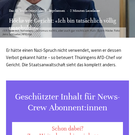
Das ist los in Deutschland
Topthemen
·
2 Minuten Lesedauer
Höcke vor Gericht: «Ich bin tatsächlich völlig
unschuldig»
«Ich habe mit Nationalsozialismus nichts, aber auch gar nichts am Hut»: Björn Höcke. Foto:
Jens Schlueter/AFP/dpa
Er hätte einen Nazi-Spruch nicht verwendet, wenn er dessen
Verbot gekannt hätte – so beteuert Thüringens AfD-Chef vor
Gericht. Die Staatsanwaltschaft sieht das komplett anders.
Geschützter Inhalt für News-
Crew Abonnent:innen
Schon dabei?