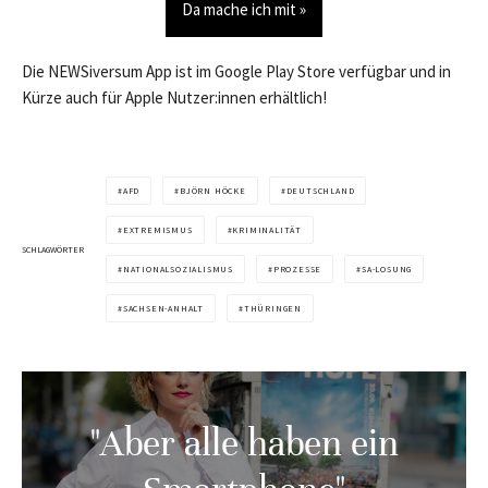
Da mache ich mit »
Die NEWSiversum App ist im Google Play Store verfügbar und in
Kürze auch für Apple Nutzer:innen erhältlich!
AFD
BJÖRN HÖCKE
DEUTSCHLAND
EXTREMISMUS
KRIMINALITÄT
SCHLAGWÖRTER
NATIONALSOZIALISMUS
PROZESSE
SA-LOSUNG
SACHSEN-ANHALT
THÜRINGEN
"Aber alle haben ein