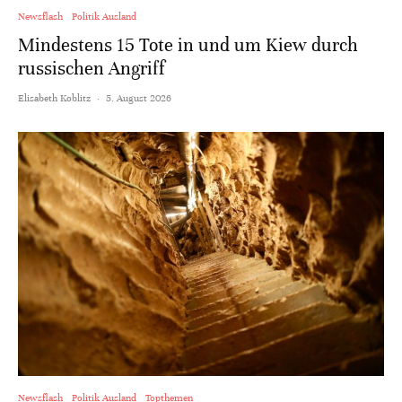
Newsflash
Politik Ausland
Mindestens 15 Tote in und um Kiew durch
russischen Angriff
Elisabeth Koblitz
·
5. August 2026
Newsflash
Politik Ausland
Topthemen