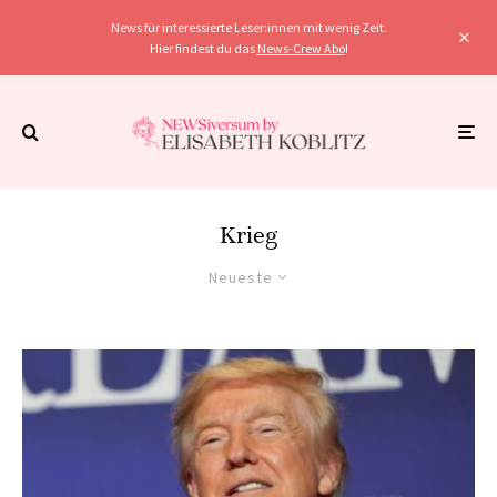
News für interessierte Leser:innen mit wenig Zeit.
Hier findest du das
News-Crew Abo
!
Krieg
Neueste