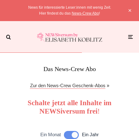
News für interessierte Leser:innen mit wenig Zeit.
Hier findest du das
News-Crew Abo
!
Das News-Crew Abo
Zur den News-Crew Geschenk-Abos
»
Schalte jetzt alle Inhalte im
NEWSiversum frei
!
Ein Monat
Ein Jahr