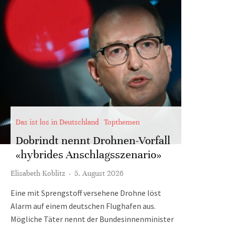
Das ist los in Deutschland
Topthemen
Dobrindt nennt Drohnen-Vorfall
«hybrides Anschlagsszenario»
Elisabeth Koblitz
·
5. August 2026
Eine mit Sprengstoff versehene Drohne löst
Alarm auf einem deutschen Flughafen aus.
Mögliche Täter nennt der Bundesinnenminister