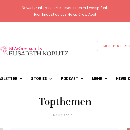
News für interessierte Leser:innen mit wenig Zeit.
Hier findest du das
News-Crew Abo
!
MEIN BUCH BE
WSLETTER
STORIES
PODCAST
MEHR
NEWS-C
Topthemen
Neueste