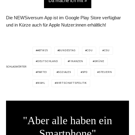
Da mache ich mit »
Die NEWSiversum App ist im Google Play Store verfügbar
und in Kürze auch für Apple Nutzer:innen erhältlich!
#BTW25
BUNDESTAG
CDU
CSU
DEUTSCHLAND
FINANZEN
GRÜNE
SCHLAGWÖRTER
PARTEI
SOZIALES
SPD
STEUERN
WAHL
WIRTSCHAFTSPOLITIK
"Aber alle haben ein
Smartphone"