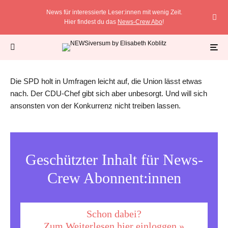
News für interessierte Leser:innen mit wenig Zeit.
Hier findest du das
News-Crew Abo
!
Das ist los in Deutschland
·
2 Minuten Lesedauer
Merz rechnet mit SPD-Ergebnis über 20 Prozent
«Das ist sehr seriös«, sagt Merz über das Unionswahlprogramm. Foto: Thomas
Banneyer/dpa
Die SPD holt in Umfragen leicht auf, die Union lässt etwas
nach. Der CDU-Chef gibt sich aber unbesorgt. Und will sich
ansonsten von der Konkurrenz nicht treiben lassen.
Geschützter Inhalt für News-
Crew Abonnent:innen
Schon dabei?
Zum Weiterlesen hier einloggen »