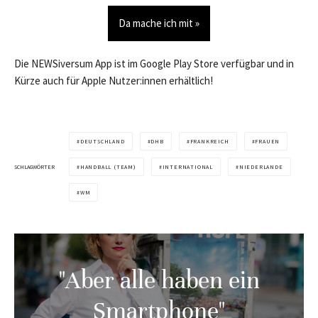
Da mache ich mit »
Die NEWSiversum App ist im Google Play Store verfügbar und in
Kürze auch für Apple Nutzer:innen erhältlich!
DEUTSCHLAND
DHB
FRANKREICH
FRAUEN
SCHLAGWÖRTER
HANDBALL (TEAM)
INTERNATIONAL
NIEDERLANDE
WM
"Aber alle haben ein
Smartphone"