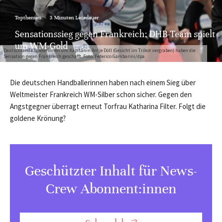
Topthemen
·
3 Minuten Lesedauer
Sensationssieg gegen Frankreich: DHB-Team spielt
um WM-Gold
Deutschlands Spielerinnen um Kapitänin Antje Döll (Gesicht im Trikot vergraben) haben die
Sensation gegen Frankreich geschafft. Foto: Federico Gambarini/dpa
Die deutschen Handballerinnen haben nach einem Sieg über
Weltmeister Frankreich WM-Silber schon sicher. Gegen den
Angstgegner überragt erneut Torfrau Katharina Filter. Folgt die
goldene Krönung?
Geschützter Inhalt für News-
Crew Abonnent:innen