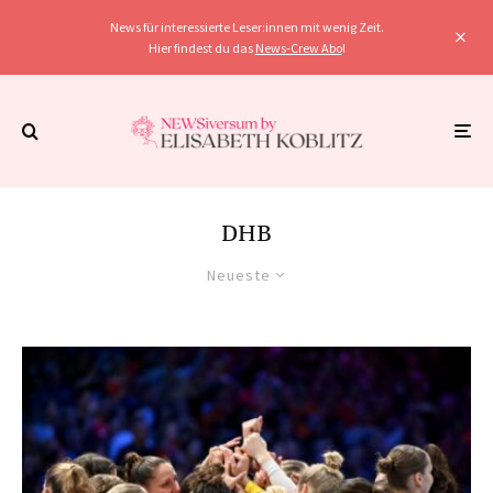
News für interessierte Leser:innen mit wenig Zeit.
Hier findest du das
News-Crew Abo
!
DHB
Neueste