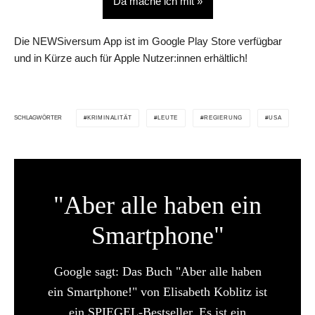
Da mache ich mit »
Die NEWSiversum App ist im Google Play Store verfügbar
und in Kürze auch für Apple Nutzer:innen erhältlich!
KRIMINALITÄT
LEUTE
REGIERUNG
USA
SCHLAGWÖRTER
"Aber alle haben ein
Smartphone"
Google sagt: Das Buch "Aber alle haben
ein Smartphone!" von Elisabeth Koblitz ist
ein SPIEGEL-Bestseller. Es ist ein