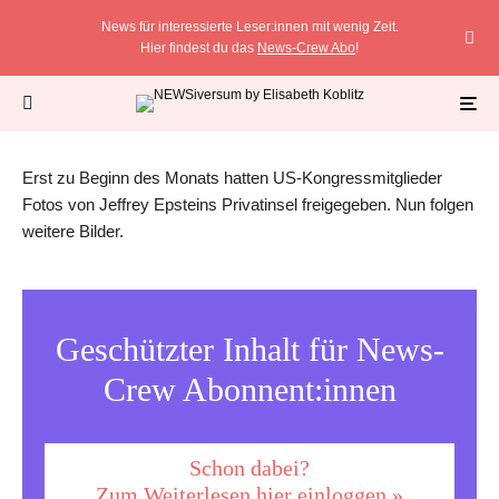
News für interessierte Leser:innen mit wenig Zeit.
Hier findest du das
News-Crew Abo
!
Im Epstein-Skandal haben US-Kongressabgeordnete erneut Fotos veröffentlicht.
(Archivfoto) Foto: ---/AP/dpa
Erst zu Beginn des Monats hatten US-Kongressmitglieder
Fotos von Jeffrey Epsteins Privatinsel freigegeben. Nun folgen
weitere Bilder.
Geschützter Inhalt für News-
Crew Abonnent:innen
Schon dabei?
Zum Weiterlesen hier einloggen »