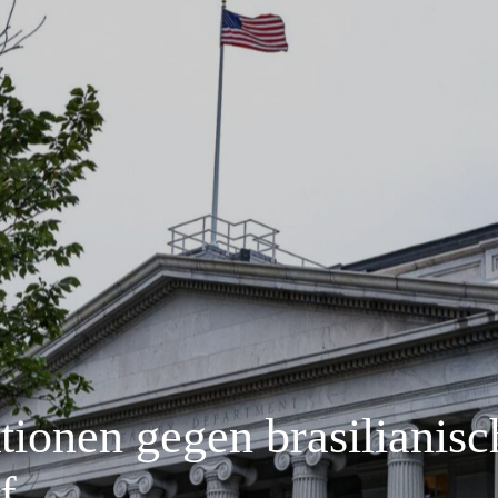
ionen gegen brasilianisc
f