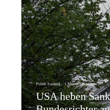
Politik Ausland
·
1 Minute Lesedauer
USA heben Sankt
Bundesrichter au