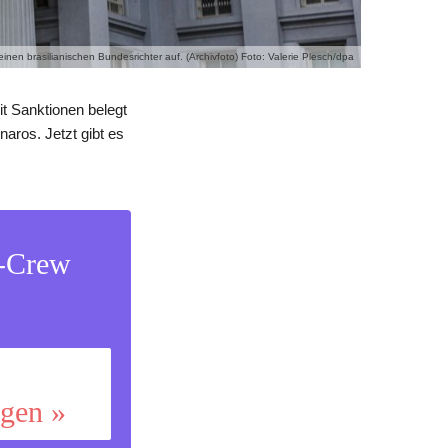
en brasilianischen Bundesrichter auf. (Archivfoto) Foto: Valerie Plesch/dpa
it Sanktionen belegt
aros. Jetzt gibt es
s-Crew
ggen »