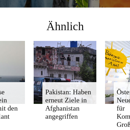
Ähnlich
se
Pakistan: Haben
Öste
ein
erneut Ziele in
Neue
mit den
Afghanistan
für
ant
angegriffen
Kom
Groß