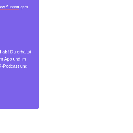
ew Support
gern
l ab!
Du erhältst
um App und im
MR-Podcast und