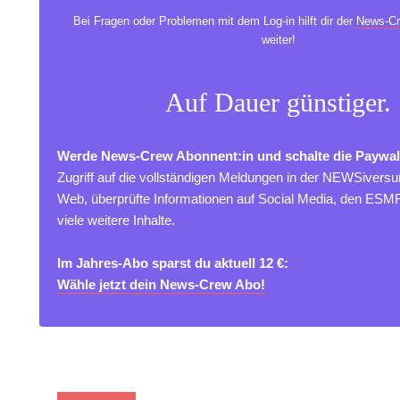
Bei Fragen oder Problemen mit dem Log-in hilft dir der
News-Cr
weiter!
Auf Dauer günstiger.
Werde News-Crew Abonnent:in und schalte die Paywal
Zugriff auf die vollständigen Meldungen in der NEWSivers
Web, überprüfte Informationen auf Social Media, den ES
viele weitere Inhalte.
Im Jahres-Abo sparst du aktuell 12 €:
Wähle jetzt dein News-Crew Abo!