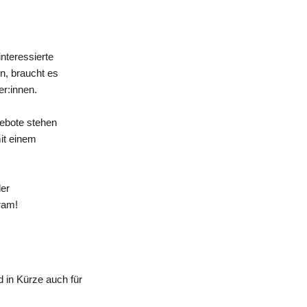
nteressierte
n, braucht es
er:innen.
gebote stehen
mit einem
der
ram!
 in Kürze auch für