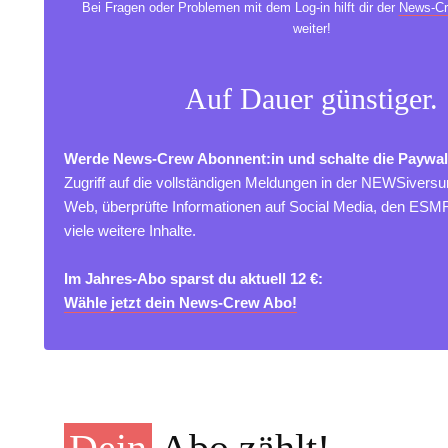
Bei Fragen oder Problemen mit dem Log-in hilft dir der
News-Cr
weiter!
Auf Dauer günstiger.
Werde News-Crew Abonnent:in und schalte die Paywal
Zugriff auf die vollständigen Meldungen in der NEWSivers
Web, überprüfte Informationen auf Social Media, den ES
viele weitere Inhalte.
Im Jahres-Abo sparst du aktuell 12 €:
Wähle jetzt dein News-Crew Abo!