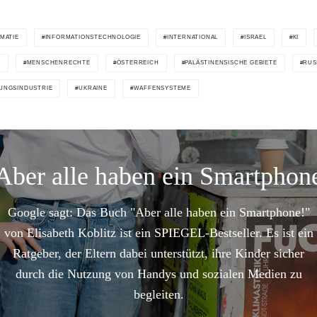
MATIE
INFORMATIONSTECHNOLOGIE
INTERNATIONAL
ISRAEL
KI
G
MENSCHENRECHTE
ÖSTERREICH
PALÄSTINENSISCHE GEBIETE
RUS
UNGSINDUSTRIE
UKRAINE
WAFFENSYSTEME
Aber alle haben ein Smartphon
Google sagt: Das Buch "Aber alle haben ein Smartphone!"
von Elisabeth Koblitz ist ein SPIEGEL-Bestseller. Es ist ein
Ratgeber, der Eltern dabei unterstützt, ihre Kinder sicher
durch die Nutzung von Handys und sozialen Medien zu
begleiten.