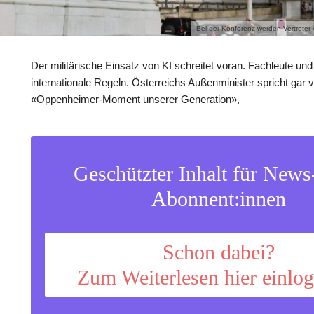
Bei der Konferenz werden Vertreter
Der militärische Einsatz von KI schreitet voran. Fachleute un
internationale Regeln. Österreichs Außenminister spricht gar
«Oppenheimer-Moment unserer Generation»,
Geschützter Inhalt für New
Abonnent:innen
Schon dabei?
Zum Weiterlesen hier einlo