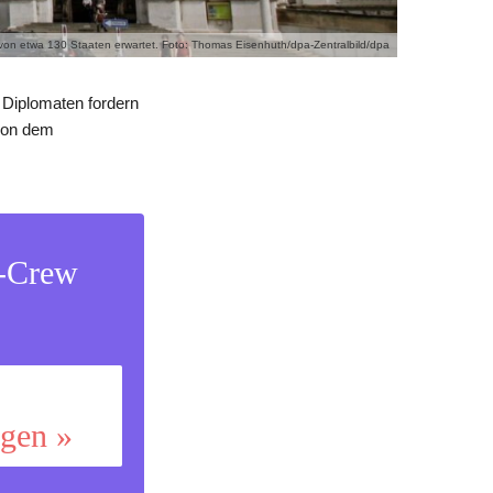
 von etwa 130 Staaten erwartet. Foto: Thomas Eisenhuth/dpa-Zentralbild/dpa
d Diplomaten fordern
 von dem
s-Crew
ggen »