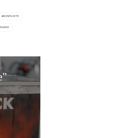
KONFLIKTE
SLAND
e"