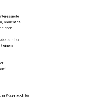
nteressierte
n, braucht es
er:innen.
gebote stehen
mit einem
der
ram!
 in Kürze auch für