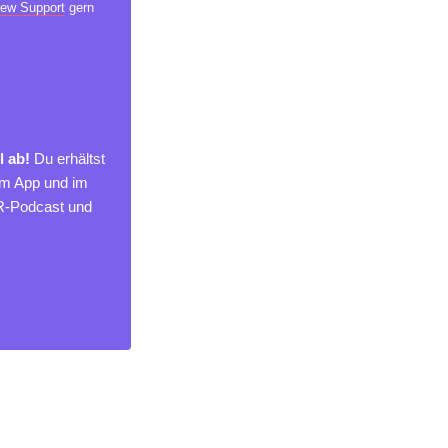
ew Support
gern
l ab!
Du erhältst
um App und im
MR-Podcast und