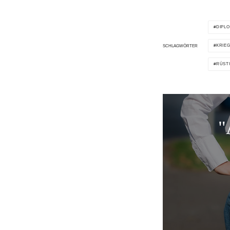
DIPLO
KRIE
SCHLAGWÖRTER
RÜST
"