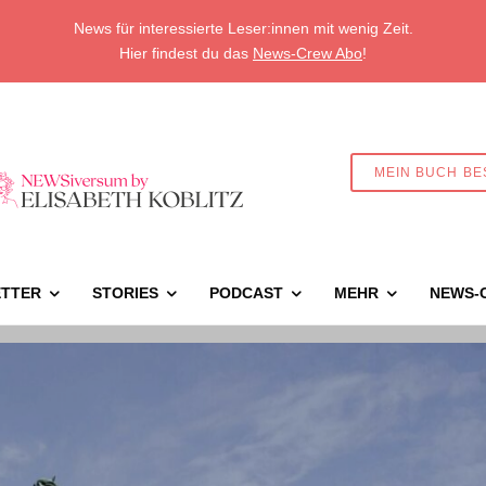
News für interessierte Leser:innen mit wenig Zeit.
Hier findest du das
News-Crew Abo
!
MEIN BUCH BE
TTER
STORIES
PODCAST
MEHR
NEWS-