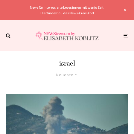
News für interessierte Leser:innen mit wenig Zeit.
Hier findest du das
News-Crew Abo
!
israel
Neueste