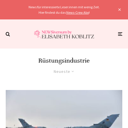
News für interessierte Leser:innen mit wenig Zeit.
Hier findest du das
News-Crew Abo
!
Rüstungsindustrie
Neueste