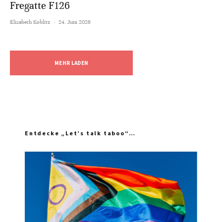
Fregatte F126
Elisabeth Koblitz
·
24. Juni 2026
MEHR LADEN
Entdecke „Let’s talk taboo“…