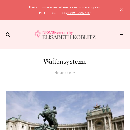
News für interessierte Leser:innen mit wenig Zeit.
Hier findest du das
News-Crew Abo
!
Waffensysteme
Neueste