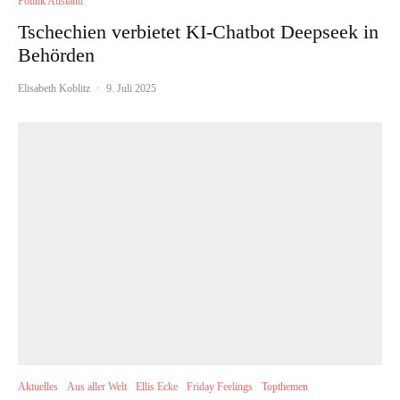
Politik Ausland
Tschechien verbietet KI-Chatbot Deepseek in
Behörden
Elisabeth Koblitz
·
9. Juli 2025
Aktuelles
Aus aller Welt
Ellis Ecke
Friday Feelings
Topthemen