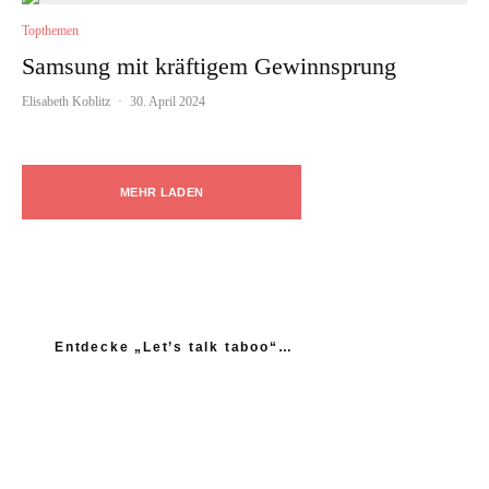
Topthemen
Samsung mit kräftigem Gewinnsprung
Elisabeth Koblitz
·
30. April 2024
MEHR LADEN
Entdecke „Let’s talk taboo“…
„Ich fühle mich wie das neue Extrem: nicht einmal
mein Gynäkologe hatte das Thema Asexualität auf dem
Radar“