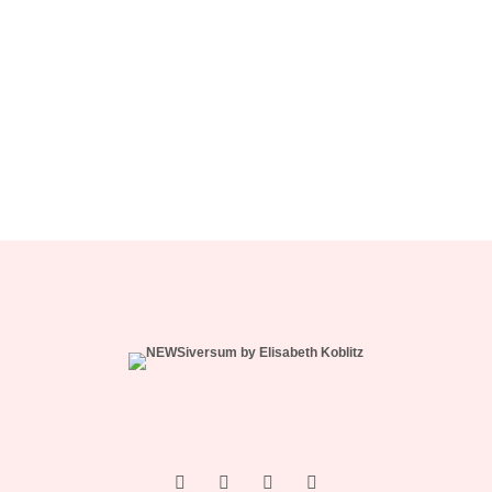
“Woher sollte ich als Kind wissen, dass es
nicht normal ist, wenn die Mama einen
schlägt?”
Ein Kind mehr, wäre ein Kind zu viel