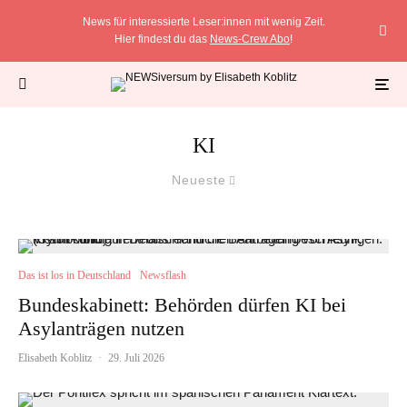
News für interessierte Leser:innen mit wenig Zeit.
Hier findest du das
News-Crew Abo
!
KI
Neueste
Das ist los in Deutschland
Newsflash
Bundeskabinett: Behörden dürfen KI bei
Asylanträgen nutzen
Elisabeth Koblitz
·
29. Juli 2026