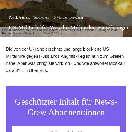
Politik Ausland
Topthemen
·
5 Minuten Lesedauer
US-Militärhilfe: Was die Milliarden Kiew bringen
Eine ukrainische 152-mm-Panzerhaubitze Dana feuert auf russische Stellungen in der
Region Donezk. Foto: Roman Chop/AP/dpa
Die von der Ukraine ersehnte und lange blockierte US-
Militärhilfe gegen Russlands Angriffskrieg ist nun zum Greifen
nahe. Aber was bringt sie wirklich? Und wie antwortet Moskau
darauf? Ein Überblick.
Geschützter Inhalt für News-
Crew Abonnent:innen