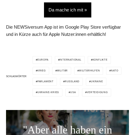
Da mache ich mit »
Die NEWSiversum App ist im Google Play Store verfügbar
und in Kürze auch für Apple Nutzer:innen erhältlich!
EUROPA
INTERNATIONAL
KONFLIKTE
KRIEG
MILITÄR
MILITÄRHILFEN
NATO
SCHLAGWÖRTER
PARLAMENT
RUSSLAND
UKRAINE
UKRAINE-KRIEG
USA
VERTEIDIGUNG
"Aber alle haben ein