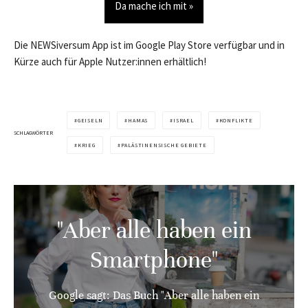
Da mache ich mit »
Die NEWSiversum App ist im Google Play Store verfügbar und in
Kürze auch für Apple Nutzer:innen erhältlich!
GEISELN
HAMAS
ISRAEL
KONFLIKTE
SCHLAGWÖRTER
KRIEG
PALÄSTINENSISCHE GEBIETE
"Aber alle haben ein
Smartphone"
Google sagt: Das Buch "Aber alle haben ein