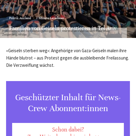
Politik Ausland
·
1 Minute Lesedauer
Familien von Geiseln protestieren in Tel Aviv
Protestaktion von Familienangehörigen und Unterstützern von Geiseln. Foto: Ohad
Zwigenberg/AP/dpa
«Geiseln sterben weg»: Angehörige von Gaza-Geiseln malen ihre
Hände blutrot – aus Protest gegen die ausbleibende Freilassung.
Die Verzweiflung wächst.
Geschützter Inhalt für News-
Crew Abonnent:innen
Schon dabei?