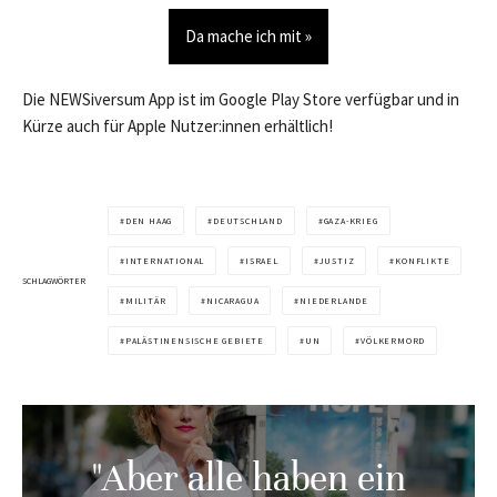
Da mache ich mit »
Die NEWSiversum App ist im Google Play Store verfügbar und in
Kürze auch für Apple Nutzer:innen erhältlich!
DEN HAAG
DEUTSCHLAND
GAZA-KRIEG
INTERNATIONAL
ISRAEL
JUSTIZ
KONFLIKTE
SCHLAGWÖRTER
MILITÄR
NICARAGUA
NIEDERLANDE
PALÄSTINENSISCHE GEBIETE
UN
VÖLKERMORD
"Aber alle haben ein