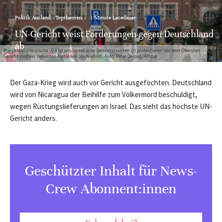
Politik Ausland
Topthemen
·
1 Minute Lesedauer
UN-Gericht weist Forderungen gegen Deutschland
ab
Pro-palästinensische (l) und pro-israelische Demonstranten (r) protestieren vor dem Obersten
Gerichtshof der Vereinten Nationen (Archivbild). Foto: Peter Dejong/AP/dpa
Der Gaza-Krieg wird auch vor Gericht ausgefochten. Deutschland
wird von Nicaragua der Beihilfe zum Völkermord beschuldigt,
wegen Rüstungslieferungen an Israel. Das sieht das höchste UN-
Gericht anders.
Geschützter Inhalt für News-
Crew Abonnent:innen