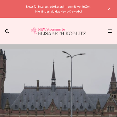
News für interessierte Leser:innen mit wenig Zeit.
Hier findest du das
News-Crew Abo
!