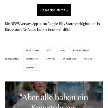
Da mache ich mit »
Die NEWSiversum App ist im Google Play Store verfügbar und in
Kürze auch für Apple Nutzer:innen erhältlich!
BUNDESTAG
CDU
CSU
DEUTSCHLAND
SCHLAGWÖRTER
KOALITION
PARTEI
REGIERUNG
RENTE
SOZIALES
"Aber alle haben ein
Smartphone"