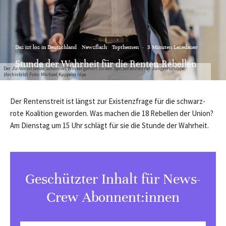
Das ist los in Deutschland
Newsflash
Topthemen
·
3 Minuten Lesedauer
Stunde der Wahrheit für die Renten-Rebellen
Der JU-Vorsitzende Johannes Winkel gehört zu den Spitzenleuten der Jungen Gruppe.
(Archivbild) Foto: Michael Kappeler/dpa
Der Rentenstreit ist längst zur Existenzfrage für die schwarz-
rote Koalition geworden. Was machen die 18 Rebellen der Union?
Am Dienstag um 15 Uhr schlägt für sie die Stunde der Wahrheit.
Geschützter Inhalt für News-
Crew Abonnent:innen