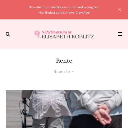
News für interessierte Leser:innen mit wenig Zeit.
Hier findest du das
News-Crew Abo
!
Rente
Neueste