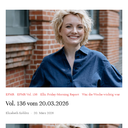
EFMR
EFMR Vol. 136
Ellis Friday-Morning Report
Was die Woche wichtig war
Vol. 136 vom 20.03.2026
Elisabeth Koblitz
·
20. März 2026