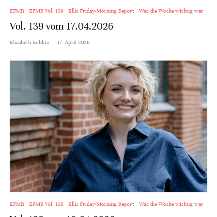
EFMR
EFMR Vol. 139
Ellis Friday-Morning Report
Was die Woche wichtig war
Vol. 139 vom 17.04.2026
Elisabeth Koblitz
·
17. April 2026
EFMR
EFMR Vol. 138
Ellis Friday-Morning Report
Was die Woche wichtig war