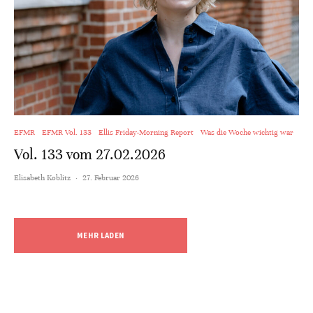
EFMR
EFMR Vol. 133
Ellis Friday-Morning Report
Was die Woche wichtig war
Vol. 133 vom 27.02.2026
Elisabeth Koblitz
·
27. Februar 2026
MEHR LADEN