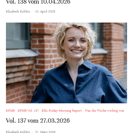
Vol. 138 vom 10.04.2026
Elisabeth Koblitz
·
10. April 2026
EFMR
EFMR Vol. 137
Ellis Friday-Morning Report
Was die Woche wichtig war
Vol. 137 vom 27.03.2026
Elisabeth Koblitz
·
27. März 2026