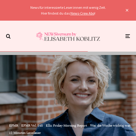
News für interessierte Leser:innen mit wenig Zeit.
Hier findest du das
News-Crew Abo
!
EFMR
EFMR Vol. 148
Ellis Friday-Morning Report
Was die Woche wichtig war
·
12 Minuten Lesedauer