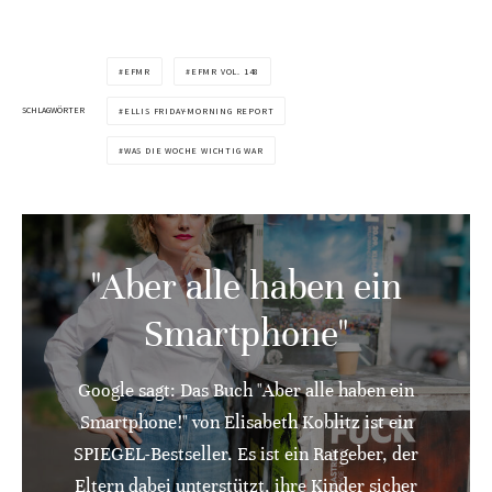
EFMR
EFMR VOL. 148
SCHLAGWÖRTER
ELLIS FRIDAY-MORNING REPORT
WAS DIE WOCHE WICHTIG WAR
"Aber alle haben ein
Smartphone"
Google sagt: Das Buch "Aber alle haben ein
Smartphone!" von Elisabeth Koblitz ist ein
SPIEGEL-Bestseller. Es ist ein Ratgeber, der
Eltern dabei unterstützt, ihre Kinder sicher