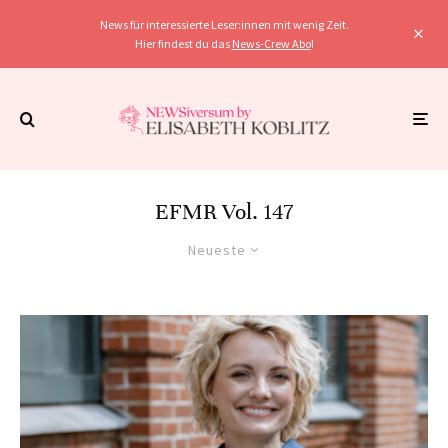
News für interessierte Leser:innen mit wenig Zeit.
Hier findest du das
News-Crew Abo
!
EFMR Vol. 147
Neueste