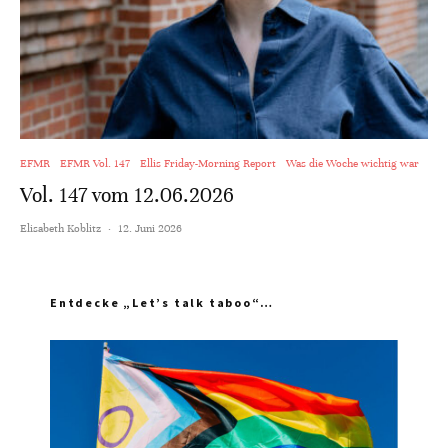
EFMR
EFMR Vol. 147
Ellis Friday-Morning Report
Was die Woche wichtig war
Vol. 147 vom 12.06.2026
Elisabeth Koblitz
·
12. Juni 2026
Entdecke „Let’s talk taboo“…