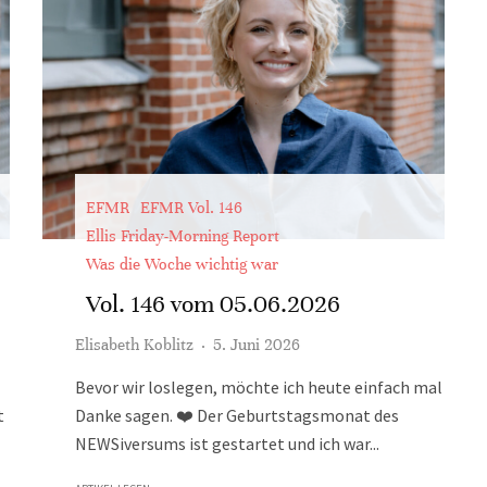
EFMR
EFMR Vol. 146
Ellis Friday-Morning Report
Was die Woche wichtig war
Vol. 146 vom 05.06.2026
Elisabeth Koblitz
·
5. Juni 2026
Bevor wir loslegen, möchte ich heute einfach mal
t
Danke sagen. ❤️ Der Geburtstagsmonat des
NEWSiversums ist gestartet und ich war...