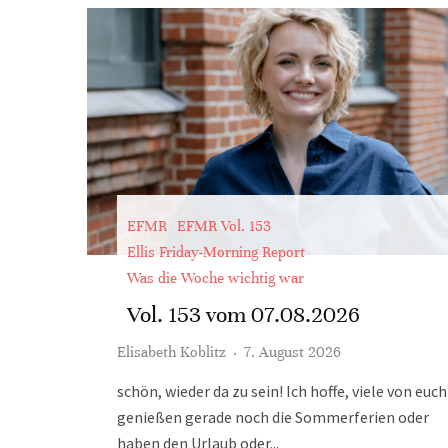
EFMR
EFMR Vol. 153
Ellis Friday-Morning Report
Was die Woche wichtig war
Vol. 153 vom 07.08.2026
Elisabeth Koblitz
·
7. August 2026
schön, wieder da zu sein! Ich hoffe, viele von euch
genießen gerade noch die Sommerferien oder
haben den Urlaub oder...