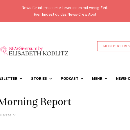
News für interessierte Leser:innen mit wenig Zeit.
Hier findest du das
News-Crew Abo
!
MEIN BUCH BE
WSLETTER
STORIES
PODCAST
MEHR
NEWS-C
-Morning Report
ueste