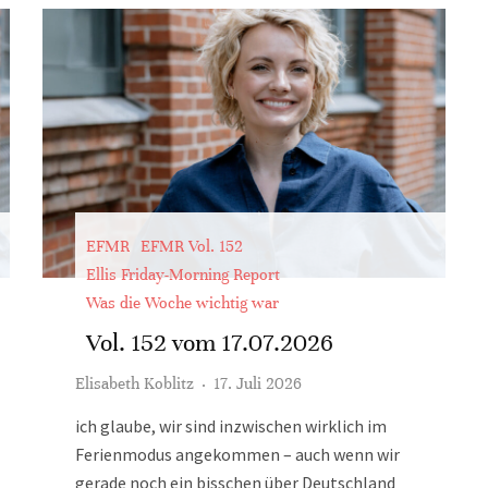
EFMR
EFMR Vol. 152
Ellis Friday-Morning Report
Was die Woche wichtig war
Vol. 152 vom 17.07.2026
Elisabeth Koblitz
·
17. Juli 2026
ich glaube, wir sind inzwischen wirklich im
Ferienmodus angekommen – auch wenn wir
gerade noch ein bisschen über Deutschland