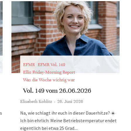
EFMR
EFMR Vol. 149
Ellis Friday-Morning Report
Was die Woche wichtig war
Vol. 149 vom 26.06.2026
Elisabeth Koblitz
·
26. Juni 2026
s
Na, wie schlagt ihr euch in dieser Dauerhitze? ☀️
Ich bin ehrlich: Meine Betriebstemperatur endet
eigentlich bei etwa 25 Grad....