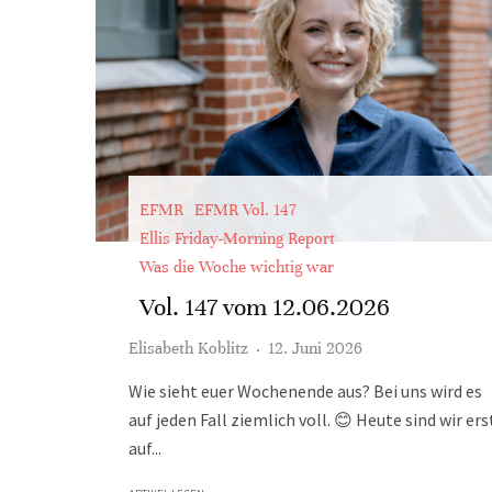
EFMR
EFMR Vol. 147
Ellis Friday-Morning Report
Was die Woche wichtig war
Vol. 147 vom 12.06.2026
Elisabeth Koblitz
·
12. Juni 2026
Wie sieht euer Wochenende aus? Bei uns wird es
auf jeden Fall ziemlich voll. 😊 Heute sind wir ers
auf...