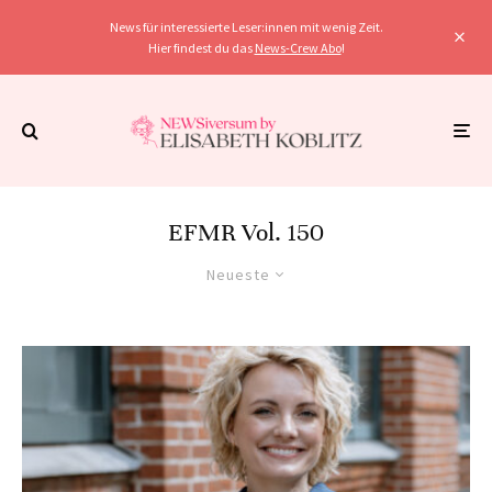
News für interessierte Leser:innen mit wenig Zeit.
Hier findest du das
News-Crew Abo
!
EFMR Vol. 150
Neueste