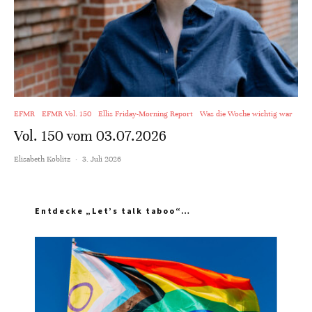
EFMR
EFMR Vol. 150
Ellis Friday-Morning Report
Was die Woche wichtig war
Vol. 150 vom 03.07.2026
Elisabeth Koblitz
·
3. Juli 2026
Entdecke „Let’s talk taboo“…