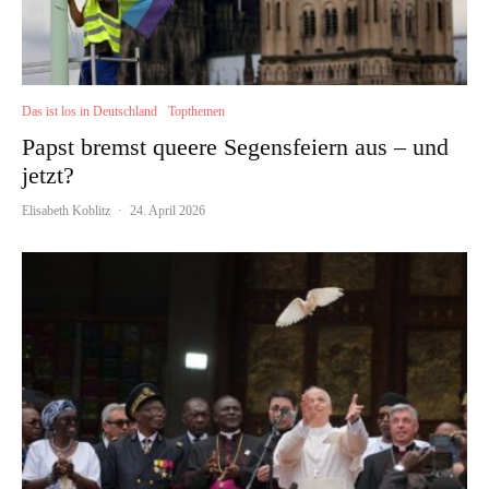
Das ist los in Deutschland
Topthemen
Papst bremst queere Segensfeiern aus – und
jetzt?
Elisabeth Koblitz
·
24. April 2026