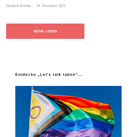
Elisabeth Koblitz
·
29. November 2025
MEHR LADEN
Entdecke „Let’s talk taboo“…