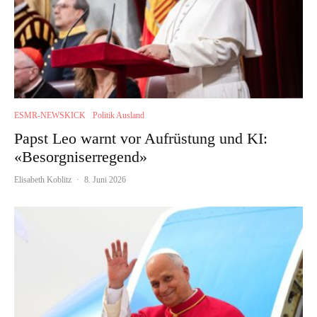
ESMR-NEWSKICK
Politik Ausland
Papst Leo warnt vor Aufrüstung und KI:
«Besorgniserregend»
Elisabeth Koblitz
·
8. Juni 2026