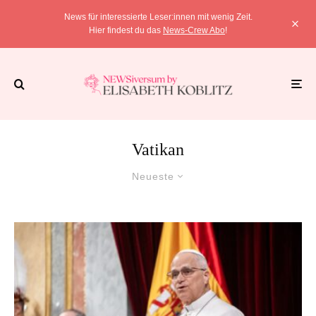
News für interessierte Leser:innen mit wenig Zeit.
Hier findest du das
News-Crew Abo
!
Vatikan
Neueste