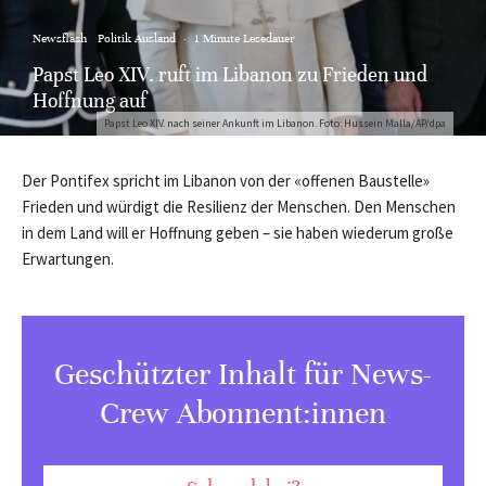
Newsflash
Politik Ausland
·
1 Minute Lesedauer
Papst Leo XIV. ruft im Libanon zu Frieden und
Hoffnung auf
Papst Leo XIV. nach seiner Ankunft im Libanon. Foto: Hussein Malla/AP/dpa
Der Pontifex spricht im Libanon von der «offenen Baustelle»
Frieden und würdigt die Resilienz der Menschen. Den Menschen
in dem Land will er Hoffnung geben – sie haben wiederum große
Erwartungen.
Geschützter Inhalt für News-
Crew Abonnent:innen