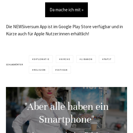
Da mache ich mit »
Die NEWSiversum App ist im Google Play Store verfügbar und in
Kürze auch für Apple Nutzer:innen erhältlich!
DIPLOMATIE
KIRCHE
LIBANON
PAPST
SCHLAGWÖRTER
RELIGION
VATIKAN
"Aber alle haben ein
Smartphone"