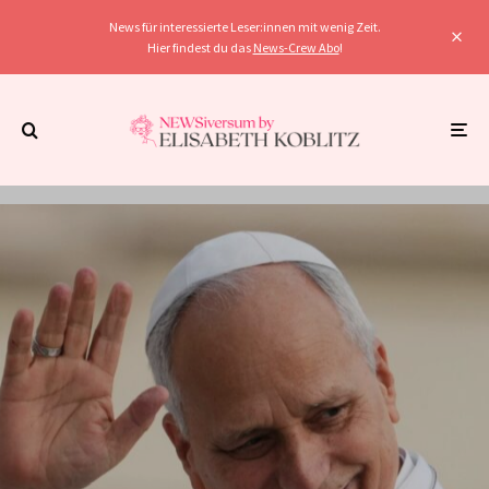
News für interessierte Leser:innen mit wenig Zeit.
Hier findest du das
News-Crew Abo
!