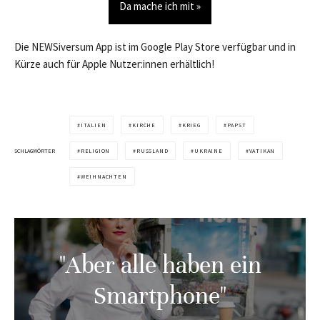
Da mache ich mit »
Die NEWSiversum App ist im Google Play Store verfügbar und in
Kürze auch für Apple Nutzer:innen erhältlich!
ITALIEN
KIRCHE
KRIEG
PAPST
SCHLAGWÖRTER
RELIGION
RUSSLAND
UKRAINE
VATIKAN
WEIHNACHTEN
"Aber alle haben ein
Smartphone"