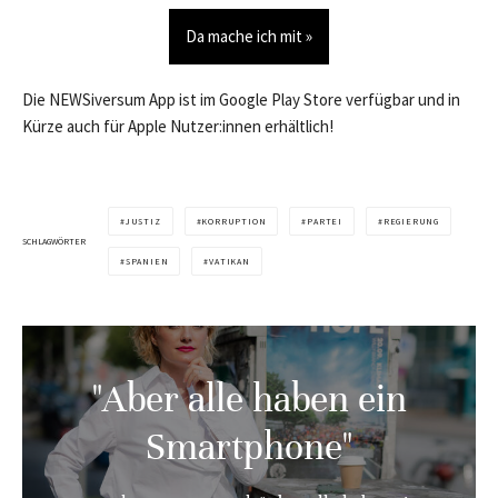
Da mache ich mit »
Die NEWSiversum App ist im Google Play Store verfügbar und in
Kürze auch für Apple Nutzer:innen erhältlich!
JUSTIZ
KORRUPTION
PARTEI
REGIERUNG
SCHLAGWÖRTER
SPANIEN
VATIKAN
"Aber alle haben ein
Smartphone"