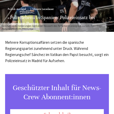
Politik Ausland
·
1 Minute Lesedauer
«Polit-Beben» in Spanien: Polizeieinsatz bei
Sanchez-Partei
Sánchez weist Forderungen nach einer Neuwahl des Parlaments energisch zurück. Foto: Diego
Radamés/EUROPA PRESS/dpa
Mehrere Korruptionsaffären setzen die spanische
Regierungspartei zunehmend unter Druck. Während
Regierungschef Sánchez im Vatikan den Papst besucht, sorgt ein
Polizeieinsatz in Madrid für Aufsehen.
Geschützter Inhalt für News-
Crew Abonnent:innen