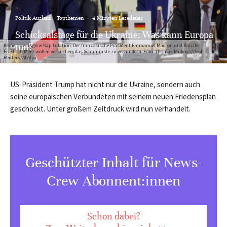
Politik Ausland
Topthemen
·
4 Minuten Lesedauer
Schicksalstage für die Ukraine: Was kann Europa
tun?
Keine erzwungene Kapitulation: Der französische Präsident Emmanuel Macron und Kanzler
Friedrich Merz wollen versuchen, das Schlimmste zu verhindern. Foto: Thomas Mukoya/Pool
Reuters/AP/dpa
US-Präsident Trump hat nicht nur die Ukraine, sondern auch
seine europäischen Verbündeten mit seinem neuen Friedensplan
geschockt. Unter großem Zeitdruck wird nun verhandelt.
Geschützter Inhalt für News-
Crew Abonnent:innen
Schon dabei?