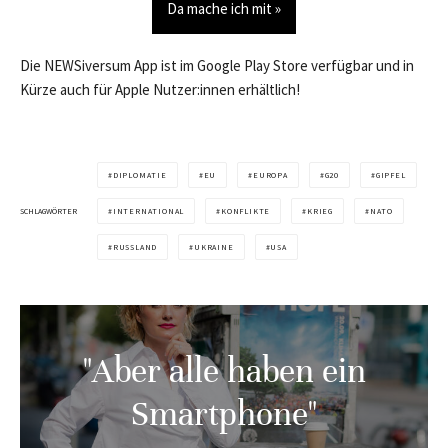
Da mache ich mit »
Die NEWSiversum App ist im Google Play Store verfügbar und in
Kürze auch für Apple Nutzer:innen erhältlich!
DIPLOMATIE
EU
EUROPA
G20
GIPFEL
SCHLAGWÖRTER
INTERNATIONAL
KONFLIKTE
KRIEG
NATO
RUSSLAND
UKRAINE
USA
"Aber alle haben ein
Smartphone"