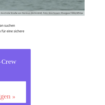
t durch die Straße von Hormus (Archivbild). Foto: Amirhosein Khorgooi/ISNA/AP/dpa
ion suchen
für eine sichere
s-Crew
ggen »