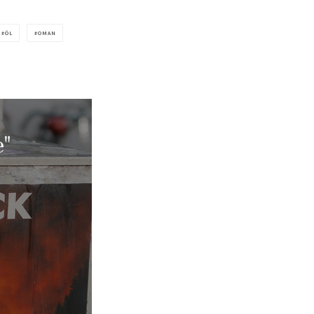
ÖL
OMAN
"