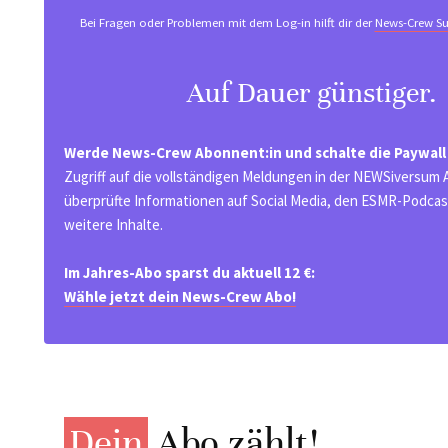
Bei Fragen oder Problemen mit dem Log-in hilft dir der
News-Crew Su
Auf Dauer günstiger.
Werde News-Crew Abonnent:in und schalte die Paywall
Zugriff auf die vollständigen Meldungen in der NEWSiversum
überprüfte Informationen auf Social Media, den ESMR-Podcast
weitere Inhalte.
Im Jahres-Abo sparst du aktuell 12 €:
Wähle jetzt dein News-Crew Abo!
Dein
Abo zählt!