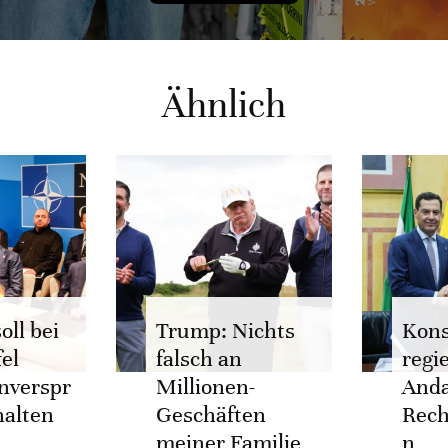
Ähnlich
oll bei
Trump: Nichts
Kons
el
falsch an
regi
enverspr
Millionen-
Anda
halten
Geschäften
Rech
meiner Familie
n