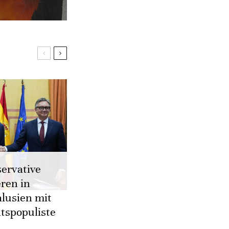
ervative
eren in
lusien mit
tspopuliste