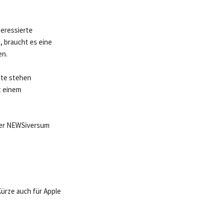
teressierte
, braucht es eine
en.
ote stehen
t einem
 der NEWSiversum
Kürze auch für Apple