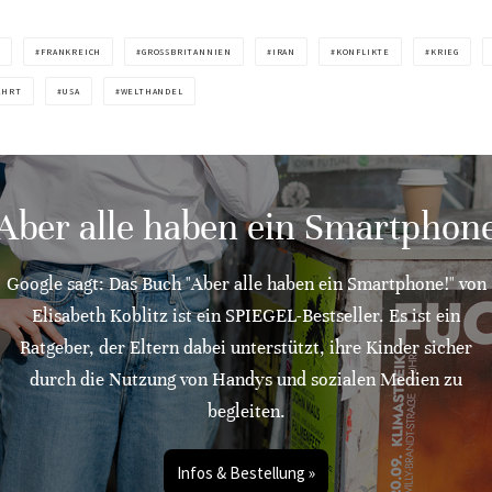
E
FRANKREICH
GROSSBRITANNIEN
IRAN
KONFLIKTE
KRIEG
AHRT
USA
WELTHANDEL
"Aber alle haben ein Smartphone
Google sagt: Das Buch "Aber alle haben ein Smartphone!" von
Elisabeth Koblitz ist ein SPIEGEL-Bestseller. Es ist ein
Ratgeber, der Eltern dabei unterstützt, ihre Kinder sicher
durch die Nutzung von Handys und sozialen Medien zu
begleiten.
Infos & Bestellung »