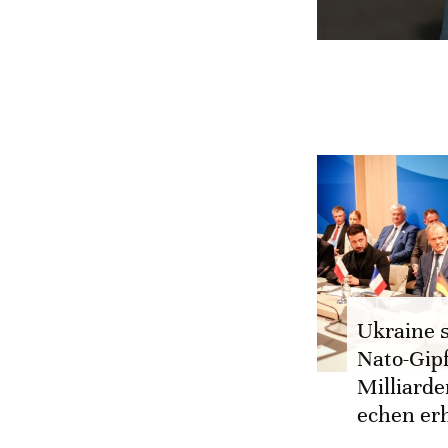
Ukraine s
Nato-Gipf
Milliard
echen er