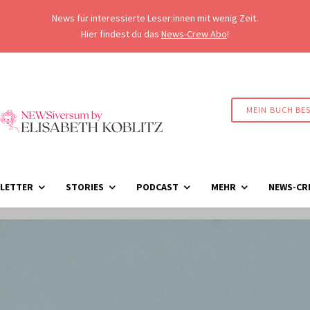
News für interessierte Leser:innen mit wenig Zeit.
Hier findest du das
News-Crew Abo
!
MEIN BUCH BE
LETTER
STORIES
PODCAST
MEHR
NEWS-CR