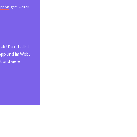
pport
gern weiter!
 ab!
Du erhältst
 App und im Web,
 und viele