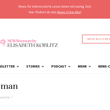
News für interessierte Leser:innen mit wenig Zeit.
Hier findest du das
News-Crew Abo
!
MEIN BUCH BE
WSLETTER
STORIES
PODCAST
MEHR
NEWS-C
man
ueste