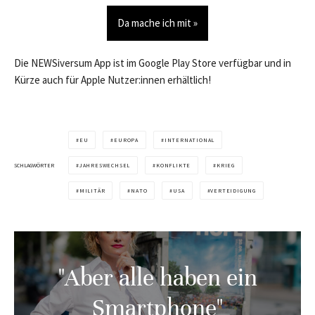
Da mache ich mit »
Die NEWSiversum App ist im Google Play Store verfügbar und in
Kürze auch für Apple Nutzer:innen erhältlich!
EU
EUROPA
INTERNATIONAL
SCHLAGWÖRTER
JAHRESWECHSEL
KONFLIKTE
KRIEG
MILITÄR
NATO
USA
VERTEIDIGUNG
"Aber alle haben ein
Smartphone"