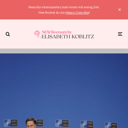
News für interessierte Leser:innen mit wenig Zeit.
Hier findest du das
News-Crew Abo
!