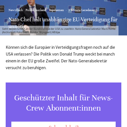
Newsflash
Politik Ausland
Topthemen
·
1 Minute Lesedauer
Nato-Chef hält unabhängige EU-Verteidigung für
unnötig
Sieht keinen Grund an der Bündnistreue der USA zu zweifeln: Nato-Generalsekretär Mark Rutte.
(Archivbild) Foto: Geert Vanden Wijngaert/AP/dpa
Können sich die Europäer in Verteidigungsfragen noch auf die
USA verlassen? Die Politik von Donald Trump weckt bei manch
einem in der EU große Zweifel. Der Nato-Generalsekretär
versucht zu beruhigen.
Geschützter Inhalt für News-
Crew Abonnent:innen