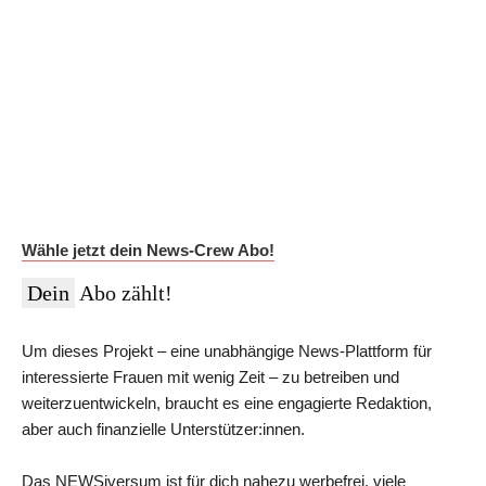
Auf Dauer günstiger.
Werde News-Crew Abonnent:in und schalte die Paywall
ab!
Du erhältst Zugriff auf die vollständigen Meldungen in der
NEWSiversum App und im Web, überprüfte Informationen auf
Social Media, den ESMR-Podcast und viele weitere Inhalte.
Im Jahres-Abo sparst du aktuell 12 €:
Wähle jetzt dein News-Crew Abo!
Dein
Abo zählt!
Um dieses Projekt – eine unabhängige News-Plattform für
interessierte Frauen mit wenig Zeit – zu betreiben und
weiterzuentwickeln, braucht es eine engagierte Redaktion,
aber auch finanzielle Unterstützer:innen.
Das NEWSiversum ist für dich nahezu werbefrei, viele