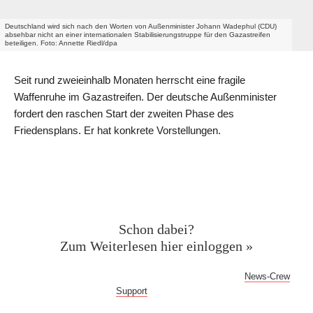
Deutschland wird sich nach den Worten von Außenminister Johann Wadephul (CDU)
absehbar nicht an einer internationalen Stabilisierungstruppe für den Gazastreifen
beteiligen. Foto: Annette Riedl/dpa
Seit rund zweieinhalb Monaten herrscht eine fragile
Waffenruhe im Gazastreifen. Der deutsche Außenminister
fordert den raschen Start der zweiten Phase des
Friedensplans. Er hat konkrete Vorstellungen.
Geschützter Inhalt für News-
Crew Abonnent:innen
Schon dabei?
Zum Weiterlesen hier einloggen »
Bei Fragen oder Problemen mit dem Log-in hilft dir der
News-Crew
Support
gern weiter!