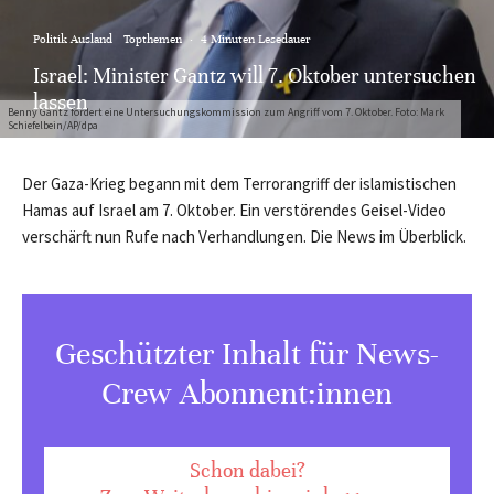
Politik Ausland
Topthemen
·
4 Minuten Lesedauer
Israel: Minister Gantz will 7. Oktober untersuchen
lassen
Benny Gantz fordert eine Untersuchungskommission zum Angriff vom 7. Oktober. Foto: Mark
Schiefelbein/AP/dpa
Der Gaza-Krieg begann mit dem Terrorangriff der islamistischen
Hamas auf Israel am 7. Oktober. Ein verstörendes Geisel-Video
verschärft nun Rufe nach Verhandlungen. Die News im Überblick.
Geschützter Inhalt für News-
Crew Abonnent:innen
Schon dabei?