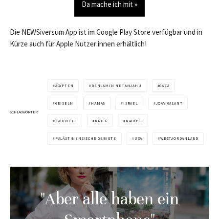
Da mache ich mit »
Die NEWSiversum App ist im Google Play Store verfügbar und in
Kürze auch für Apple Nutzer:innen erhältlich!
ÄGYPTEN
BENJAMIN NETANJAHU
GAZA
GEISELN
HAMAS
ISRAEL
JOAV GALANT
SCHLAGWÖRTER
KABINETT
KRIEG
NAHOST
PALÄSTINENSISCHE GEBIETE
USA
WESTJORDANLAND
"Aber alle haben ein