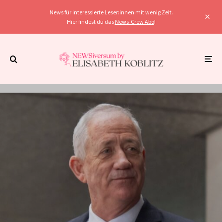
News für interessierte Leser:innen mit wenig Zeit.
Hier findest du das
News-Crew Abo
!