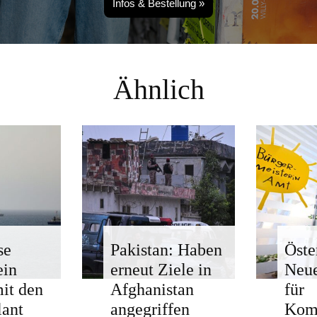
Infos & Bestellung »
Ähnlich
se
Pakistan: Haben
Öste
ein
erneut Ziele in
Neue
mit den
Afghanistan
für
ant
angegriffen
Kom