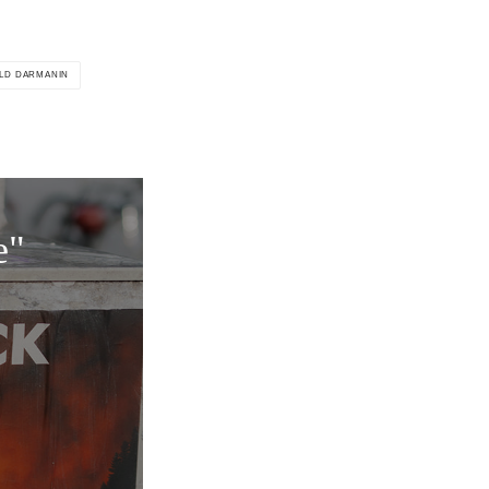
LD DARMANIN
e"