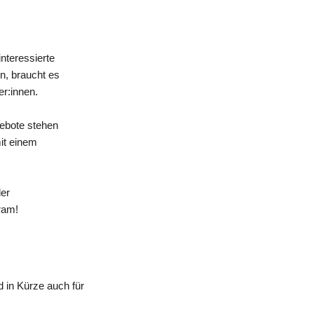
nteressierte
n, braucht es
er:innen.
gebote stehen
mit einem
der
ram!
 in Kürze auch für