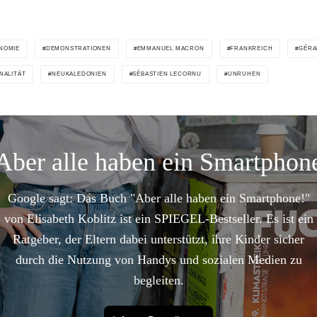
NOMIE
DEMONSTRATIONEN
EMMANUEL MACRON
FRANKREICH
GÉRA
NALITÄT
NEUKALEDONIEN
SÉBASTIEN LECORNU
UNRUHEN
Aber alle haben ein Smartphon
Google sagt: Das Buch "Aber alle haben ein Smartphone!"
von Elisabeth Koblitz ist ein SPIEGEL-Bestseller. Es ist ein
Ratgeber, der Eltern dabei unterstützt, ihre Kinder sicher
durch die Nutzung von Handys und sozialen Medien zu
begleiten.