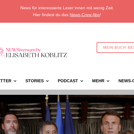
News für interessierte Leser:innen mit wenig Zeit.
Hier findest du das
News-Crew Abo
!
MEIN BUCH BE
TTER
STORIES
PODCAST
MEHR
NEWS-