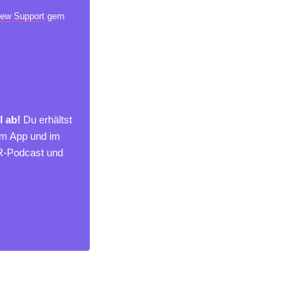
ew Support
gern
l ab!
Du erhältst
um App und im
MR-Podcast und