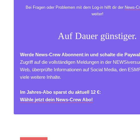
Bei Fragen oder Problemen mit dem Log-in hilft dir der
News-Cr
weiter!
Auf Dauer günstiger.
Werde News-Crew Abonnent:in und schalte die Paywal
Zugriff auf die vollständigen Meldungen in der NEWSivers
Web, überprüfte Informationen auf Social Media, den ES
viele weitere Inhalte.
Im Jahres-Abo sparst du aktuell 12 €:
Wähle jetzt dein News-Crew Abo!