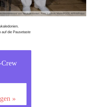
es Hochkommissars von Neukaledonien. Foto: Ludovic Marin/POOL AFP/AP/dpa
ukaledonien.
 auf die Pausetaste
s-Crew
ggen »