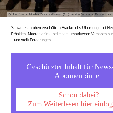
Der französische Präsident Emmanuel Macron (2.v.r) hält eine Rede in der Residenz d
Schwere Unruhen erschüttern Frankreichs Überseegebiet Ne
Präsident Macron drückt bei einem umstrittenen Vorhaben nun
– und stellt Forderungen.
Geschützter Inhalt für New
Abonnent:innen
Schon dabei?
Zum Weiterlesen hier einlo