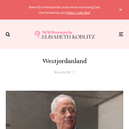
News für interessierte Leser:innen mit wenig Zeit.
Hier findest du das
News-Crew Abo
!
Westjordanland
Neueste