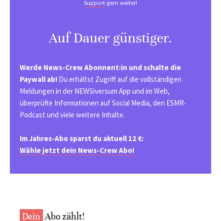
Support
gern weiter!
Auf Dauer günstiger.
Werde News-Crew Abonnent:in und schalte die
Paywall ab!
Du erhältst Zugriff auf die vollständigen
Meldungen in der NEWSiversum App und im Web,
überprüfte Informationen auf Social Media, den ESMR-
Podcast und viele weitere Inhalte.
Im Jahres-Abo sparst du aktuell 12 €:
Wähle jetzt dein News-Crew Abo!
Dein
Abo zählt!