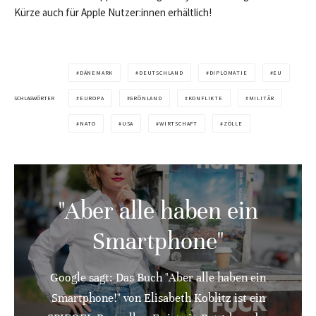
Kürze auch für Apple Nutzer:innen erhältlich!
DÄNEMARK
DEUTSCHLAND
DIPLOMATIE
EU
SCHLAGWÖRTER
EUROPA
GRÖNLAND
KONFLIKTE
MILITÄR
NATO
USA
WIRTSCHAFT
ZÖLLE
"Aber alle haben ein
Smartphone"
Google sagt: Das Buch "Aber alle haben ein
Smartphone!" von Elisabeth Koblitz ist ein