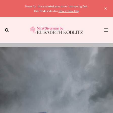
News für interessierte Leser:innen mit wenig Zeit.
Hier findest du das
News-Crew Abo
!