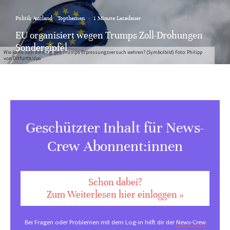
Politik Ausland
Topthemen
·
1 Minute Lesedauer
EU organisiert wegen Trumps Zoll-Drohungen
Sondergipfel
Wie kann sich die EU gegen Trumps Erpressungsversuch wehren? (Symbolbild) Foto: Philipp
von Ditfurth/dpa
Geschützter Inhalt für News-
Crew Abonnent:innen
Schon dabei?
Zum Weiterlesen hier einloggen »
Bei Fragen oder Problemen mit dem Log-in hilft dir der
News-Crew