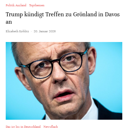
Politik Ausland
Topthemen
Trump kündigt Treffen zu Grönland in Davos
an
Elisabeth Koblitz
·
20. Januar 2026
Das ist los in Deutschland
Newsflash