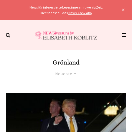
News für interessierte Leser:innen mit wenig Zeit.
Hier findest du das
News-Crew Abo
!
Grönland
Neueste