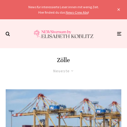
News für interessierte Leser:innen mit wenig Zeit.
Hier findest du das
News-Crew Abo
!
Zölle
Neueste