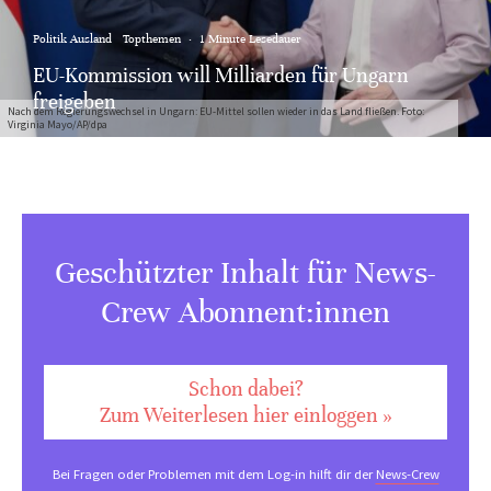
Politik Ausland
Topthemen
·
1 Minute Lesedauer
EU-Kommission will Milliarden für Ungarn
freigeben
Nach dem Regierungswechsel in Ungarn: EU-Mittel sollen wieder in das Land fließen. Foto:
Virginia Mayo/AP/dpa
Geschützter Inhalt für News-
Crew Abonnent:innen
Schon dabei?
Zum Weiterlesen hier einloggen »
Bei Fragen oder Problemen mit dem Log-in hilft dir der
News-Crew