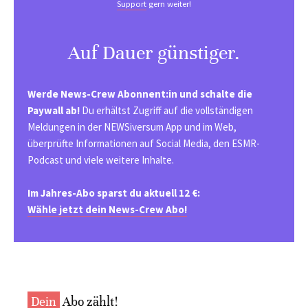
Support
gern weiter!
Auf Dauer günstiger.
Werde News-Crew Abonnent:in und schalte die
Paywall ab!
Du erhältst Zugriff auf die vollständigen
Meldungen in der NEWSiversum App und im Web,
überprüfte Informationen auf Social Media, den ESMR-
Podcast und viele weitere Inhalte.
Im Jahres-Abo sparst du aktuell 12 €:
Wähle jetzt dein News-Crew Abo!
Dein
Abo zählt!