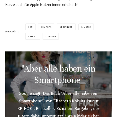
Kürze auch für Apple Nutzer:innen erhältlich!
EU
EUROPA
FINANZEN
JUSTIZ
SCHLAGWÖRTER
RECHT
UNGARN
"Aber alle haben ein
Smartphone"
Google sagt: Das Buch "Aber alle haben ein
Smartphone!" von Elisabeth Koblitz ist ein
SPIEGEL-Bestseller. Es ist ein Ratgeber, der
Eltern dabei unterstützt, ihre Kinder sicher