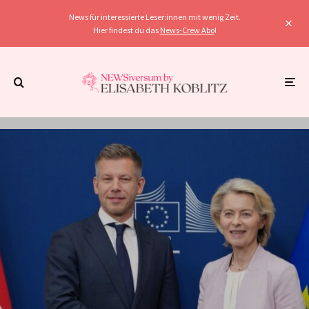
News für interessierte Leser:innen mit wenig Zeit.
Hier findest du das
News-Crew Abo
!