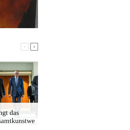
ngt das
samtkunstwe