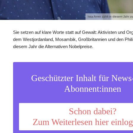
Issa Amro zählt in diesem Jahr zu
Sie setzen auf klare Worte statt auf Gewalt: Aktivisten und Or
dem Westjordanland, Mosambik, Großbritannien und den Philip
diesem Jahr die Alternativen Nobelpreise.
Geschützter Inhalt für New
Abonnent:innen
Schon dabei?
Zum Weiterlesen hier einlo