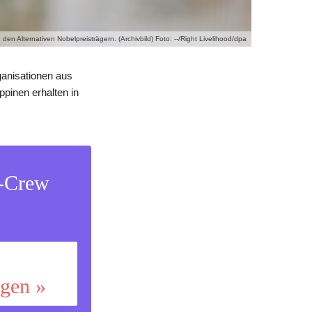
 den Alternativen Nobelpreisträgern. (Archivbild) Foto: --/Right Livelihood/dpa
ganisationen aus
pinen erhalten in
s-Crew
ggen »