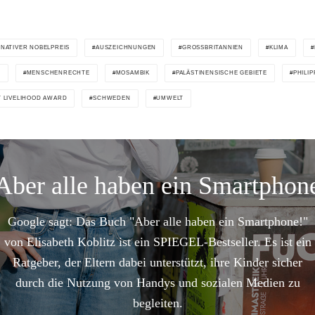
RNATIVER NOBELPREIS
AUSZEICHNUNGEN
GROSSBRITANNIEN
KLIMA
G
MENSCHENRECHTE
MOSAMBIK
PALÄSTINENSISCHE GEBIETE
PHILIP
T LIVELIHOOD AWARD
SCHWEDEN
UMWELT
Aber alle haben ein Smartphon
Google sagt: Das Buch "Aber alle haben ein Smartphone!"
von Elisabeth Koblitz ist ein SPIEGEL-Bestseller. Es ist ein
Ratgeber, der Eltern dabei unterstützt, ihre Kinder sicher
durch die Nutzung von Handys und sozialen Medien zu
begleiten.