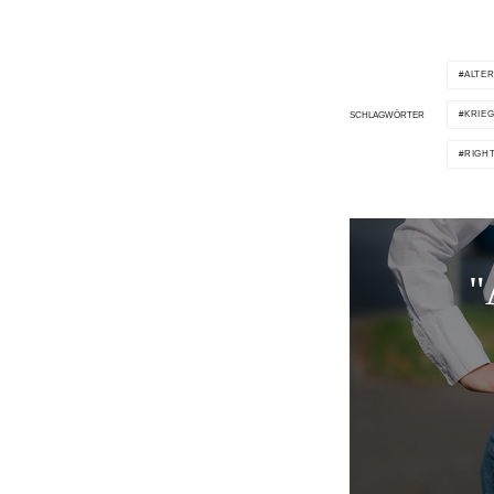
ALTE
KRIE
SCHLAGWÖRTER
RIGH
"