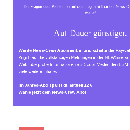
Bei Fragen oder Problemen mit dem Log-in hilft dir der
News-Cr
weiter!
Auf Dauer günstiger.
Werde News-Crew Abonnent:in und schalte die Paywal
Zugriff auf die vollständigen Meldungen in der NEWSivers
Web, überprüfte Informationen auf Social Media, den ES
viele weitere Inhalte.
Im Jahres-Abo sparst du aktuell 12 €:
Wähle jetzt dein News-Crew Abo!