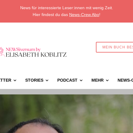
News für interessierte Leser:innen mit wenig Zeit.
Hier findest du das
News-Crew Abo
!
MEIN BUCH BE
TTER
STORIES
PODCAST
MEHR
NEWS-