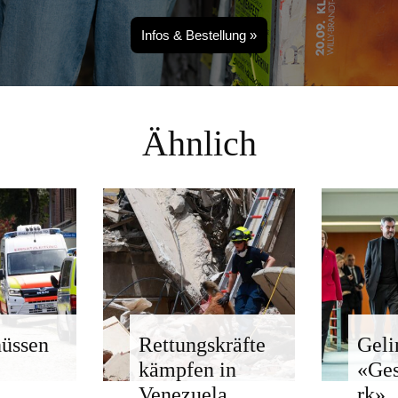
Infos & Bestellung »
Ähnlich
üssen
Rettungskräfte
Geli
kämpfen in
«Ge
Venezuela
rk»