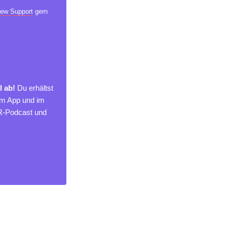
ew Support
gern
l ab!
Du erhältst
um App und im
MR-Podcast und