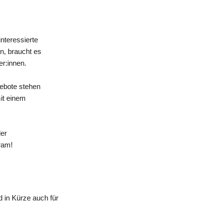
nteressierte
n, braucht es
er:innen.
gebote stehen
mit einem
der
ram!
 in Kürze auch für