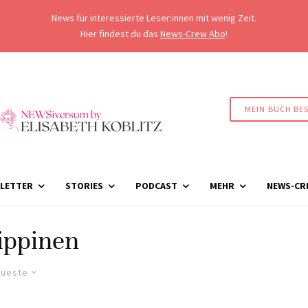
News für interessierte Leser:innen mit wenig Zeit.
Hier findest du das
News-Crew Abo
!
MEIN BUCH BE
LETTER
STORIES
PODCAST
MEHR
NEWS-CR
ippinen
ueste