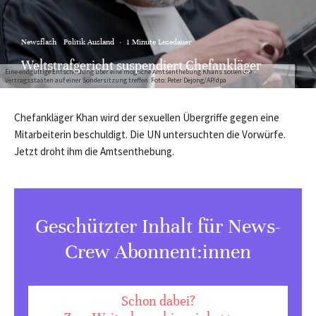
Newsflash
Politik Ausland
·
1 Minute Lesedauer
Weltstrafgericht suspendiert Chefankläger
Eine endgültige Entscheidung über eine mögliche Amtsenthebung Khans sollen die
Vertragsstaaten auf einer Sondersitzung treffen. Foto: Peter Dejong/AP/dpa
Chefankläger Khan wird der sexuellen Übergriffe gegen eine
Mitarbeiterin beschuldigt. Die UN untersuchten die Vorwürfe.
Jetzt droht ihm die Amtsenthebung.
Geschützter Inhalt für News-
Crew Abonnent:innen
Schon dabei?