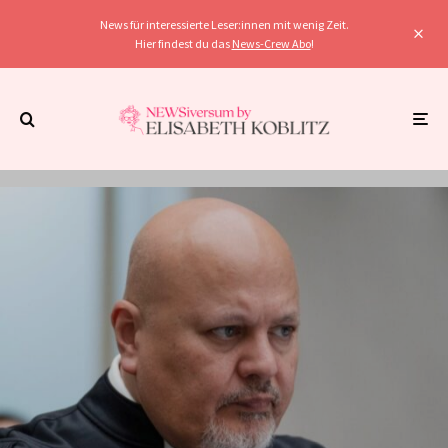
News für interessierte Leser:innen mit wenig Zeit.
Hier findest du das
News-Crew Abo
!