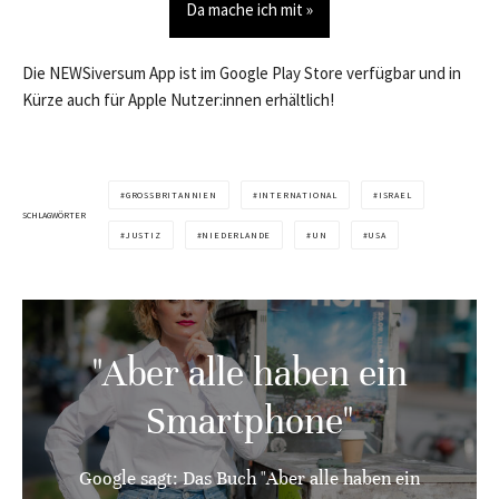
Da mache ich mit »
Die NEWSiversum App ist im Google Play Store verfügbar und in
Kürze auch für Apple Nutzer:innen erhältlich!
GROSSBRITANNIEN
INTERNATIONAL
ISRAEL
SCHLAGWÖRTER
JUSTIZ
NIEDERLANDE
UN
USA
"Aber alle haben ein
Smartphone"
Google sagt: Das Buch "Aber alle haben ein