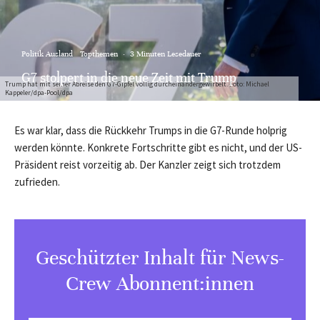
Politik Ausland
Topthemen
·
3 Minuten Lesedauer
G7 stolpert in die neue Zeit mit Trump
Trump hat mit seiner Abreise den G7-Gipfel völlig durcheinandergewirbelt. Foto: Michael
Kappeler/dpa-Pool/dpa
Es war klar, dass die Rückkehr Trumps in die G7-Runde holprig
werden könnte. Konkrete Fortschritte gibt es nicht, und der US-
Präsident reist vorzeitig ab. Der Kanzler zeigt sich trotzdem
zufrieden.
Geschützter Inhalt für News-
Crew Abonnent:innen