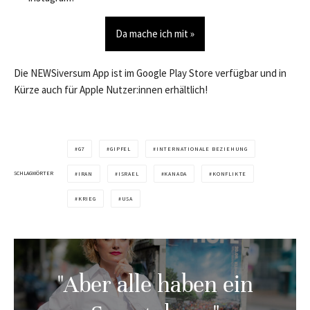
Da mache ich mit »
Die NEWSiversum App ist im Google Play Store verfügbar und in
Kürze auch für Apple Nutzer:innen erhältlich!
G7
GIPFEL
INTERNATIONALE BEZIEHUNG
SCHLAGWÖRTER
IRAN
ISRAEL
KANADA
KONFLIKTE
KRIEG
USA
"Aber alle haben ein