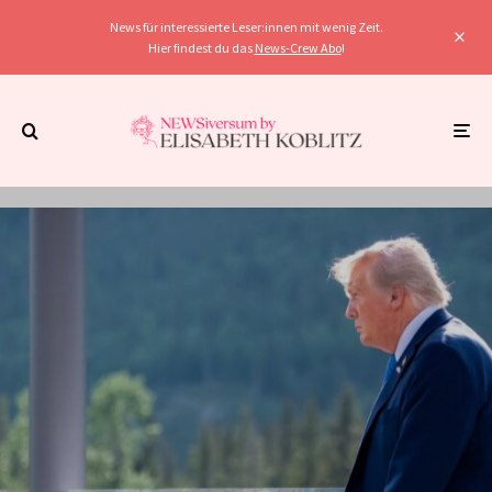
News für interessierte Leser:innen mit wenig Zeit.
Hier findest du das
News-Crew Abo
!