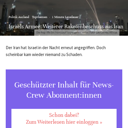
Politik Ausland
Topthemen
·
1 Minute Lesedauer
Israels Armee: Weiterer Raketenbeschuss aus Iran
Die Angriffe des Irans auf Israel gehen weter. Foto: Leo Correa/AP/dpa
Der Iran hat Israel in der Nacht erneut angegriffen. Doch
scheinbar kam wieder niemand zu Schaden.
Geschützter Inhalt für News-
Crew Abonnent:innen
Schon dabei?
Zum Weiterlesen hier einloggen »