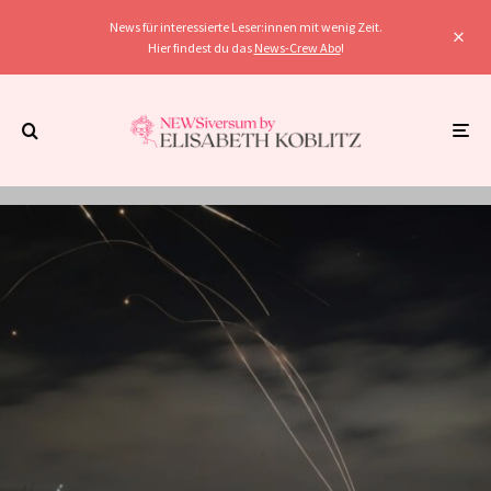
News für interessierte Leser:innen mit wenig Zeit.
Hier findest du das
News-Crew Abo
!