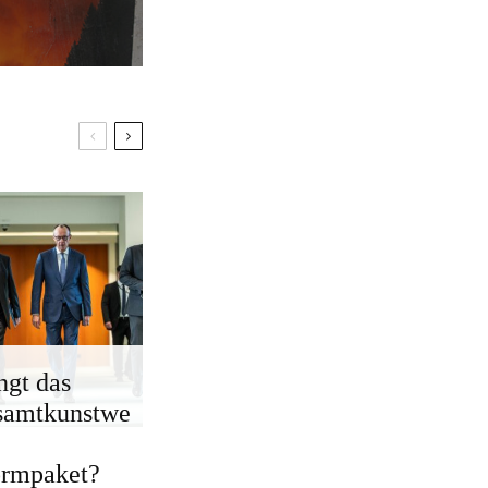
ngt das
samtkunstwe
ormpaket?