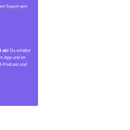
ew Support
gern
l ab!
Du erhältst
um App und im
MR-Podcast und