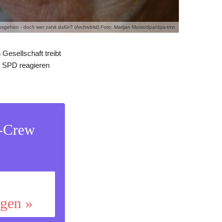
usgehen - doch wer zahlt dafür? (Archivbild) Foto: Marijan Murat/dpa/dpa-tmn
Gesellschaft treibt
d SPD reagieren
s-Crew
ggen »