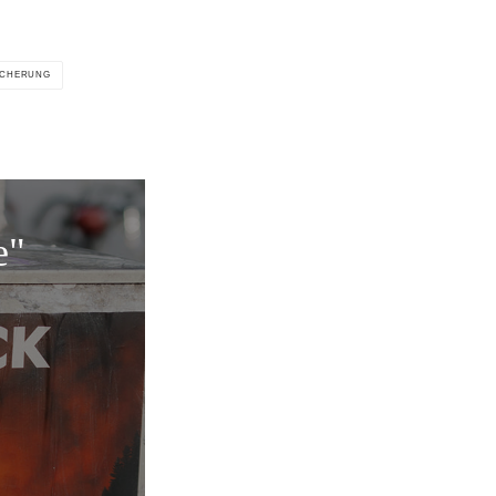
ICHERUNG
e"