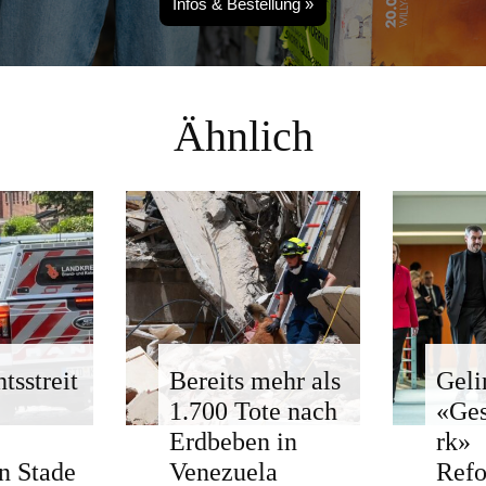
Infos & Bestellung »
Ähnlich
tsstreit
Bereits mehr als
Geli
1.700 Tote nach
«Ge
Erdbeben in
rk»
n Stade
Venezuela
Ref