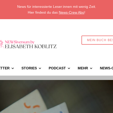
News für interessierte Leser:innen mit wenig Zeit.
Hier findest du das
News-Crew Abo
!
MEIN BUCH BE
TTER
STORIES
PODCAST
MEHR
NEWS-