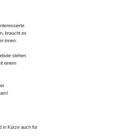
nteressierte
n, braucht es
er:innen.
gebote stehen
mit einem
der
ram!
 in Kürze auch für