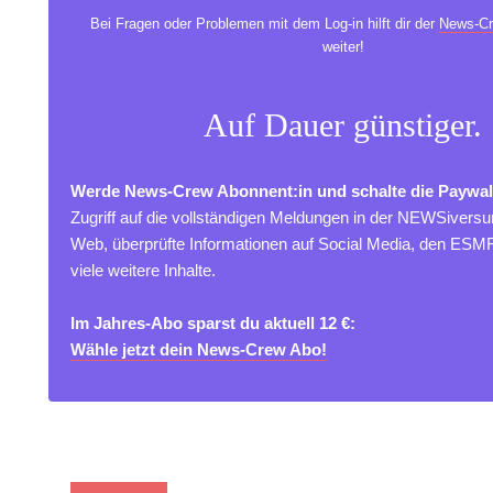
Bei Fragen oder Problemen mit dem Log-in hilft dir der
News-Cr
weiter!
Auf Dauer günstiger.
Werde News-Crew Abonnent:in und schalte die Paywal
Zugriff auf die vollständigen Meldungen in der NEWSivers
Web, überprüfte Informationen auf Social Media, den ES
viele weitere Inhalte.
Im Jahres-Abo sparst du aktuell 12 €:
Wähle jetzt dein News-Crew Abo!