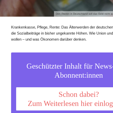
Den Älteren in Deutschland soll das Geld nicht a
Krankenkasse, Pflege, Rente: Das Älterwerden der deutschen 
die Sozialbeiträge in bisher ungekannte Höhen. Wie Union un
wollen – und was Ökonomen darüber denken.
Geschützter Inhalt für New
Abonnent:innen
Schon dabei?
Zum Weiterlesen hier einlo